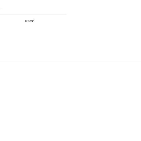
n
used