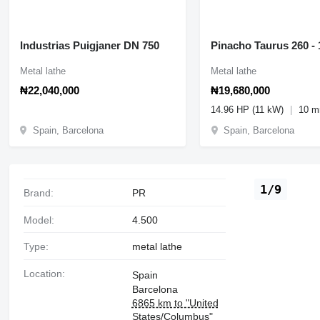
Industrias Puigjaner DN 750
Pinacho Taurus 260 -
Metal lathe
Metal lathe
₦22,040,000
₦19,680,000
14.96 HP (11 kW)
10 
Spain, Barcelona
Spain, Barcelona
1/9
Brand:
PR
Model:
4.500
Type:
metal lathe
Location:
Spain
Barcelona
6865 km to "United
States/Columbus"