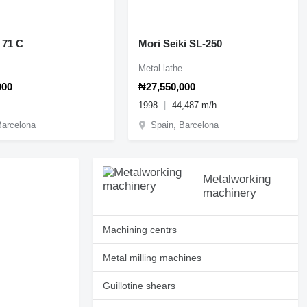
 71 C
Mori Seiki SL-250
Metal lathe
000
₦27,550,000
1998
44,487 m/h
Barcelona
Spain, Barcelona
Metalworking
machinery
Machining centrs
Metal milling machines
Guillotine shears