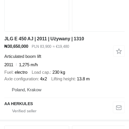
JLG E 450 AJ | 2011 | Używany | 1310
₦30,650,000
PLN 83,900
≈ €19,480
Articulated boom lift
2011
1,275 m/h
Fuel
electro
Load cap.
230 kg
Axle configuration
4x2
Lifting height
13.8 m
Poland, Krakow
AA HERKULES