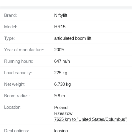
Brand:
Niftylift
Model:
HR15
Type:
articulated boom lift
Year of manufacture:
2009
Running hours:
647 m/h
Load capacity:
225 kg
Net weight:
6,730 kg
Boom radius:
9.8 m
Location:
Poland
Rzeszow
7625 km to "United States/Columbus"
Deal options:
leasing