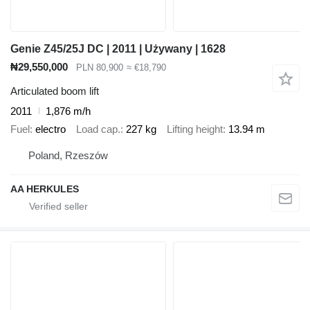
Genie Z45/25J DC | 2011 | Używany | 1628
₦29,550,000
PLN 80,900
≈ €18,790
Articulated boom lift
2011
1,876 m/h
Fuel
electro
Load cap.
227 kg
Lifting height
13.94 m
Poland, Rzeszów
AA HERKULES