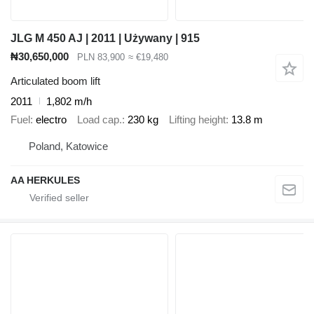
JLG M 450 AJ | 2011 | Używany | 915
₦30,650,000
PLN 83,900
≈ €19,480
Articulated boom lift
2011
1,802 m/h
Fuel
electro
Load cap.
230 kg
Lifting height
13.8 m
Poland, Katowice
AA HERKULES