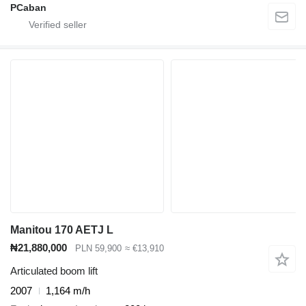
PCaban
Manitou 170 AETJ L
₦21,880,000
PLN 59,900
≈ €13,910
Articulated boom lift
2007
1,164 m/h