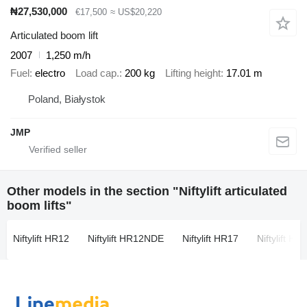
₦27,530,000
€17,500
≈ US$20,220
Articulated boom lift
2007
1,250 m/h
Fuel
electro
Load cap.
200 kg
Lifting height
17.01 m
Poland, Białystok
JMP
Other models in the section "Niftylift articulated
boom lifts"
Niftylift HR12
Niftylift HR12NDE
Niftylift HR17
Niftylift HR