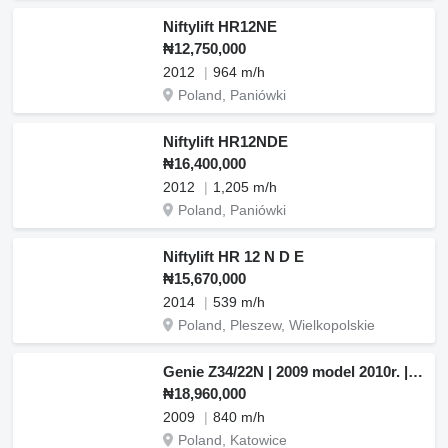
Niftylift HR12NE
₦12,750,000
2012
964 m/h
Poland, Paniówki
Niftylift HR12NDE
₦16,400,000
2012
1,205 m/h
Poland, Paniówki
Niftylift HR 12 N D E
₦15,670,000
2014
539 m/h
Poland, Pleszew, Wielkopolskie
Genie Z34/22N | 2009 model 2010r. | Używany | 756
₦18,960,000
2009
840 m/h
Poland, Katowice