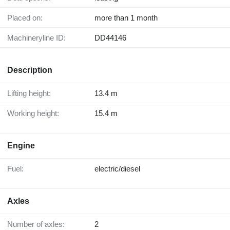
Placed on:
more than 1 month
Machineryline ID:
DD44146
Description
Lifting height:
13.4 m
Working height:
15.4 m
Engine
Fuel:
electric/diesel
Axles
Number of axles:
2