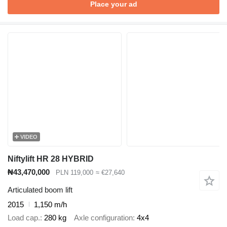
Place your ad
VIDEO
Niftylift HR 28 HYBRID
₦43,470,000
PLN 119,000
≈ €27,640
Articulated boom lift
2015
1,150 m/h
Load cap.
280 kg
Axle configuration
4x4