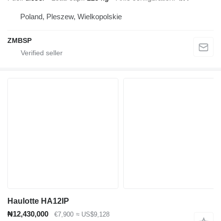
przez Inspekcję Urzędu Dozoru Technicznego.
Poland, Pleszew, Wielkopolskie
Za nami duże grono zadowolonych klientów z całej Polski oraz
Europy.
ZMBSP
Niniejsze ogłoszenie jest wyłącznie informacją handlową i nie
stanowi oferty w myśl art.66§ 1. Kodeksu Cywilnego.
Sprzedający nie odpowiada za ewentualne błędy lub
nieaktualność ogłoszenia.
Nota ta została zawarta ze względu na możliwość nie
zamierzonych pomyłek.
Haulotte HA12IP
₦12,430,000
€7,900
≈ US$9,128